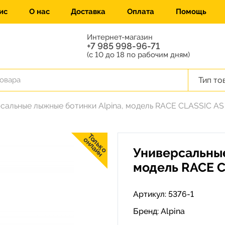
ис
О нас
Доставка
Оплата
Помощь
Интернет-магазин
+7 985 998-96-71
(с 10 до 18 по рабочим дням)
Тип то
сальные лыжные ботинки Alpina, модель RACE CLASSIC AS
Только
онлайн
Универсальные
модель RACE C
Артикул: 5376-1
Бренд:
Alpina