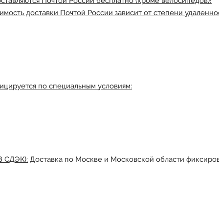
оставляются Почтой России бесплатно (кроме велосипедов)!
имость доставки Почтой России зависит от степени удаленнос
ицируется по специальным условиям:
З СДЭК):
Доставка по Москве и Московской области фиксиров