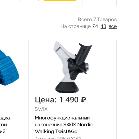
Всего 7 Товаров
На странице
24
48
все
Цена: 1 490 ₽
SWIX
адка
Многофункциональный
кой
наконечник SWIX Nordic
ий
Walking Twist&Go
Артикул: RDNWCA3