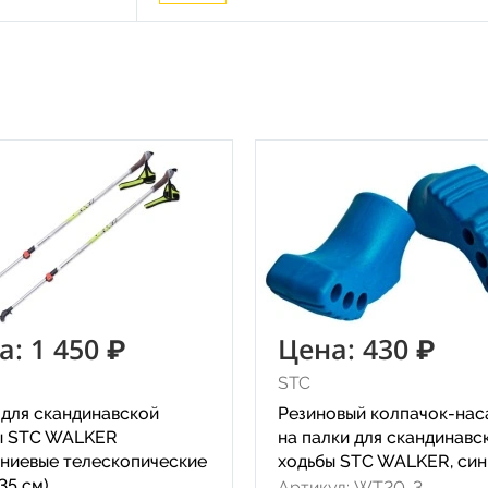
а: 1 450 ₽
Цена: 430 ₽
STC
 для скандинавской
Резиновый колпачок-нас
ы STC WALKER
на палки для скандинавс
ниевые телескопические
ходьбы STC WALKER, син
35 см)
Артикул: WT20-3