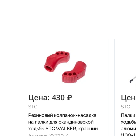
Цена: 430 ₽
Цен
STC
STC
Резиновый колпачок-насадка
Палки
на палки для скандинавской
ходьб
ходьбы STC WALKER, красный
алюми
(100-1
Артикул: WT20-4