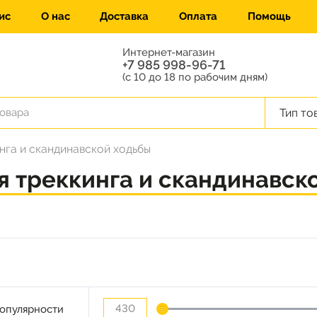
ис
О нас
Доставка
Оплата
Помощь
Интернет-магазин
+7 985 998-96-71
(с 10 до 18 по рабочим дням)
Тип то
нга и скандинавской ходьбы
я треккинга и скандинавск
опулярности