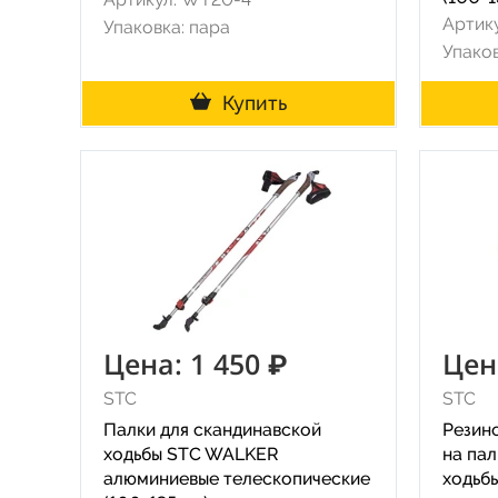
Артик
Упаковка: пара
Упаков
Купить
Цена: 1 450 ₽
Цен
STC
STC
Палки для скандинавской
Резин
ходьбы STC WALKER
на пал
алюминиевые телескопические
ходьб