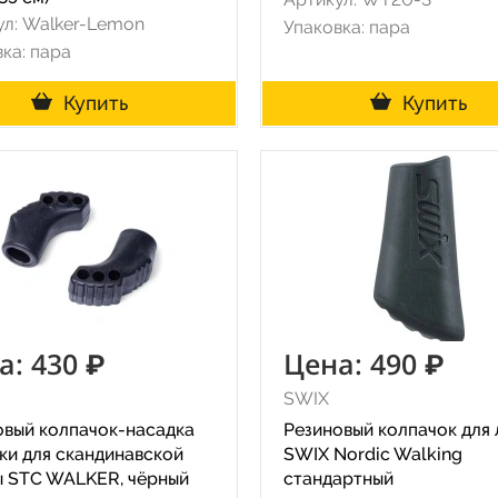
ул: Walker-Lemon
Упаковка: пара
ка: пара
Купить
Купить
а: 430 ₽
Цена: 490 ₽
SWIX
овый колпачок-насадка
Резиновый колпачок для
ки для скандинавской
SWIX Nordic Walking
ы STC WALKER, чёрный
стандартный