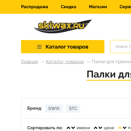
Распродажа
Скидка
Магазин
Серв
Каталог товаров
Главная
Каталог товаров
Палки для трекки
Палки дл
Бренд:
SWIX
STC
Сортировать по:
имени
цене
п