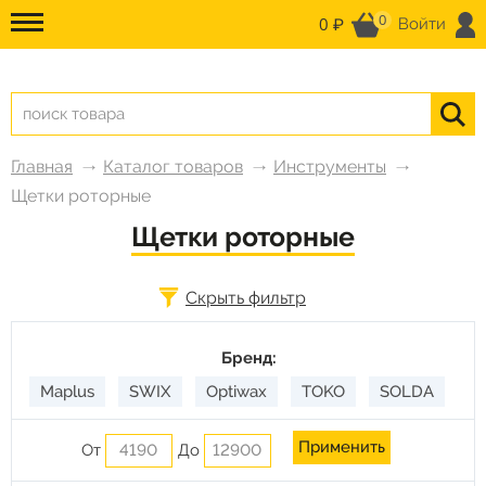
0
0 ₽
Войти
Главная
Каталог товаров
Инструменты
Щетки роторные
Щетки роторные
Скрыть фильтр
Бренд:
Maplus
SWIX
Optiwax
TOKO
SOLDA
От
До