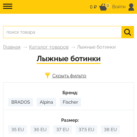
0
0 ₽
Войти
Главная
Каталог товаров
Лыжные ботинки
Лыжные ботинки
Скрыть фильтр
Бренд:
BRADOS
Alpina
Fischer
Размер:
35 EU
36 EU
37 EU
37,5 EU
38 EU