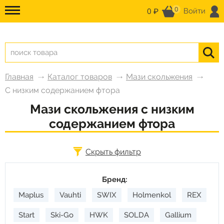
0
0 ₽
Войти
Главная
Каталог товаров
Мази скольжения
С низким содержанием фтора
Мази скольжения с низким
содержанием фтора
Скрыть фильтр
Бренд:
Maplus
Vauhti
SWIX
Holmenkol
REX
Start
Ski-Go
HWK
SOLDA
Gallium