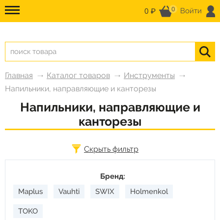
0
0 ₽
Войти
Главная
Каталог товаров
Инструменты
Напильники, направляющие и канторезы
Напильники, направляющие и
канторезы
Скрыть фильтр
Бренд:
Maplus
Vauhti
SWIX
Holmenkol
TOKO