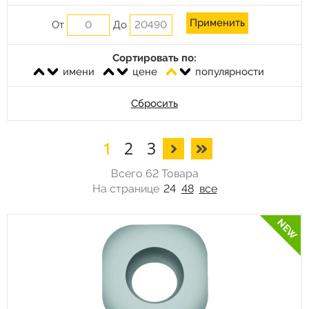
От
До
Сортировать по:
имени
цене
популярности
Сбросить
1
2
3
Всего 62 Товара
На странице
24
48
все
NEW