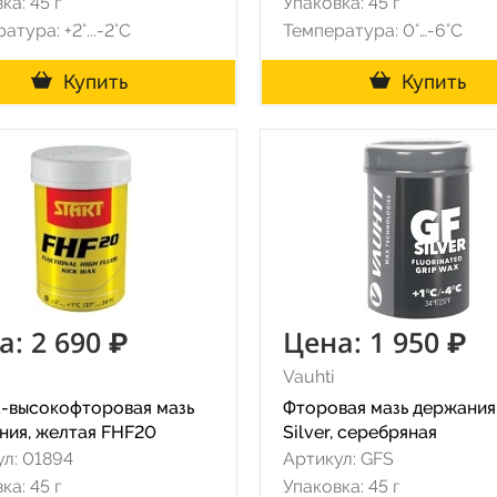
ка: 45 г
Упаковка: 45 г
атура: +2°...-2°С
Температура: 0°…-6°C
Купить
Купить
а: 2 690 ₽
Цена: 1 950 ₽
Vauhti
а-высокофторовая мазь
Фторовая мазь держания
ния, желтая FHF20
Silver, серебряная
л: 01894
Артикул: GFS
ка: 45 г
Упаковка: 45 г