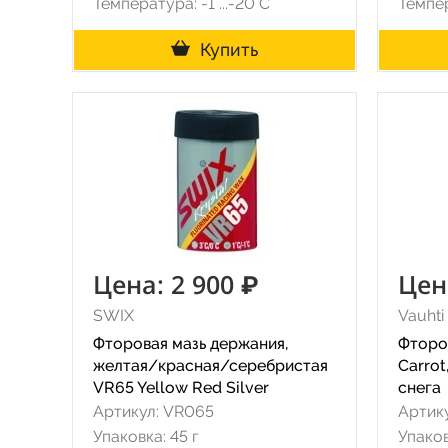
Температура: -1°...-20°С
Темпер
Купить
Цена: 2 900 ₽
Цен
SWIX
Vauhti
Фторовая мазь держания,
Фторо
желтая/красная/серебристая
Carrot
VR65 Yellow Red Silver
снега
Артикул: VR065
Артик
Упаковка: 45 г
Упаков