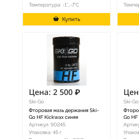
Температура: -1°…-7°C
Темпер
Купить
Цена: 2 500 ₽
Цен
Ski-Go
Ski-Go
Фторовая мазь держания Ski-
Фторо
Go HF Kickwax синяя
Go HF
Артикул: 90245
Артик
Упаковка: 45 г
Упаков