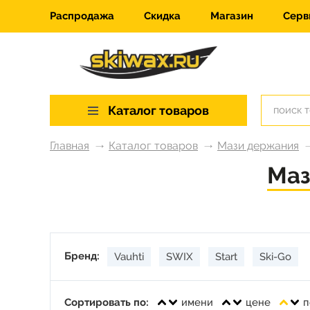
Распродажа
Скидка
Магазин
Серв
Каталог товаров
Главная
Каталог товаров
Мази держания
Маз
Бренд:
Vauhti
SWIX
Start
Ski-Go
Сортировать по:
имени
цене
п