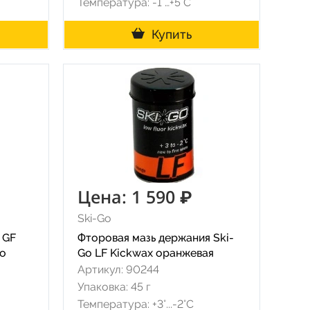
Температура: -1°…+5°C
Купить
Цена: 1 590 ₽
Ski-Go
 GF
Фторовая мазь держания Ski-
го
Go LF Kickwax оранжевая
Артикул: 90244
Упаковка: 45 г
Температура: +3°...-2°С