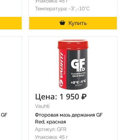
Упаковка: 45 г
Температура: -3°…-10°C
Купить
Цена: 1 950 ₽
Vauhti
 GF
Фторовая мазь держания GF
Red, красная
Артикул: GFR
Упаковка: 45 г