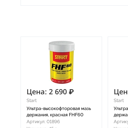
Цена: 2 690 ₽
Цен
Start
Start
Ультра-высокофторовая мазь
Ультр
держания, красная FHF60
держа
Артикул: 01896
Артику