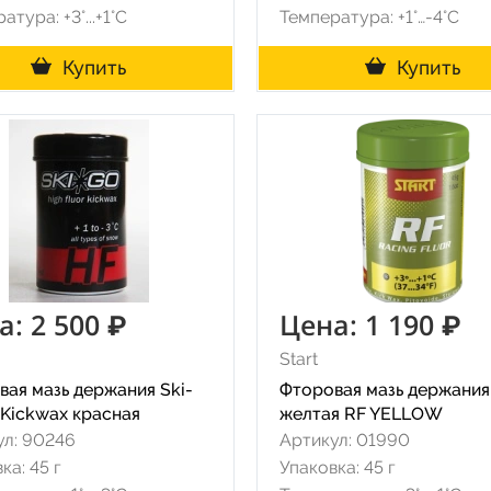
атура: +3°...+1°С
Температура: +1°…-4°C
Купить
Купить
а: 2 500 ₽
Цена: 1 190 ₽
Start
вая мазь держания Ski-
Фторовая мазь держания
 Kickwax красная
желтая RF YELLOW
ул: 90246
Артикул: 01990
ка: 45 г
Упаковка: 45 г