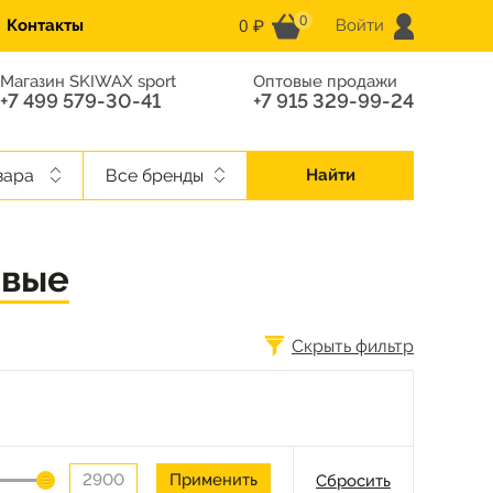
0
0 ₽
Контакты
Войти
Магазин SKIWAX sport
Оптовые продажи
+7 499 579-30-41
+7 915 329-99-24
вара
Все бренды
Найти
овые
Скрыть фильтр
Сбросить