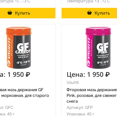
атура: +1°...-3°С
Температура: +3°...+1°С
Купить
Купить
а: 1 950 ₽
Цена: 1 950 ₽
Vauhti
вая мазь держания GF
Фторовая мазь держания
, морковная, для старого
Pink, розовая, для свеже
снега
ул: GFC
Артикул: GFP
ка: 45 г
Упаковка: 45 г