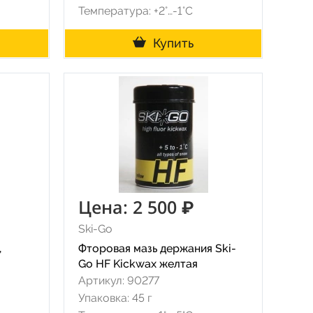
Температура: +2°…-1°C
Купить
Цена: 2 500 ₽
Ski-Go
,
Фторовая мазь держания Ski-
Go HF Kickwax желтая
Артикул: 90277
Упаковка: 45 г