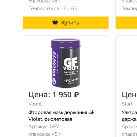
Упаковка: 45 г
Упаков
Температура: -1°…-5°C
Темпер
Купить
Цена: 1 950 ₽
Цен
Vauhti
Start
Фторовая мазь держания GF
Ультр
Violet, фиолетовая
держа
Артикул: GFV
Артику
Упаковка: 45 г
Упаков