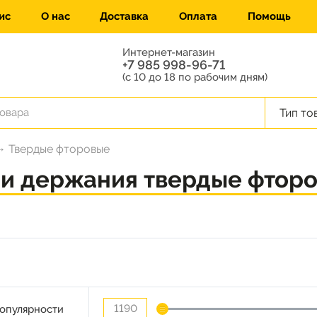
ис
О нас
Доставка
Оплата
Помощь
Интернет-магазин
+7 985 998-96-71
(с 10 до 18 по рабочим дням)
Тип то
Твердые фторовые
и держания твердые фтор
опулярности