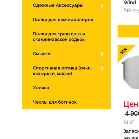
Wind
Одежные Аксессуары
Артик
Палки для лыжероллеров
Палки для треккинга и
скандинавской ходьбы
51%
Смывки
Спортивная оптика (очки,
козырьки, маски)
Халява
Цен
Чехлы для ботинок
4 90
BLIZ
Запасн
модели