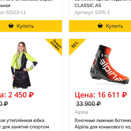
льная
CLASSIC AS
л: 52103-L1
Артикул: 5376-1
Купить
Купить
Только
онлайн
51%
а: 2 450 ₽
Цена: 16 611 ₽
0 ₽
33 900 ₽
r
Alpina
ая утеплённая юбка
Гоночные лыжные ботинк
r для занятий спортом
Alpina для конькового хо