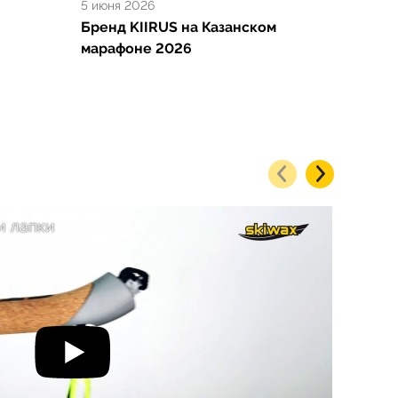
5 июня 2026
Бренд KIIRUS на Казанском
марафоне 2026
и лапки
Нан