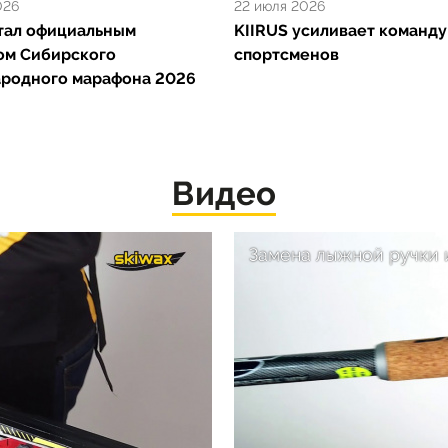
026
22 июля 2026
стал официальным
KIIRUS усиливает команду
ом Сибирского
спортсменов
родного марафона 2026
Видео
Замена лыжной ручки 