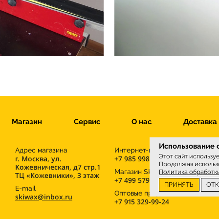
Магазин
Сервис
О нас
Доставка
Использование c
Адрес магазина
Интернет-магазин
Этот сайт использу
г. Москва, ул.
+7 985 998-96-71
Продолжая использо
Кожевническая, д7 стр.1
М
Магазин SKIWAX sport
Политика обработк
ТЦ «Кожевники», 3 этаж
+7 499 579-30-41
ПРИНЯТЬ
ОТ
E-mail
Оптовые продажи
skiwax@inbox.ru
+7 915 329-99-24