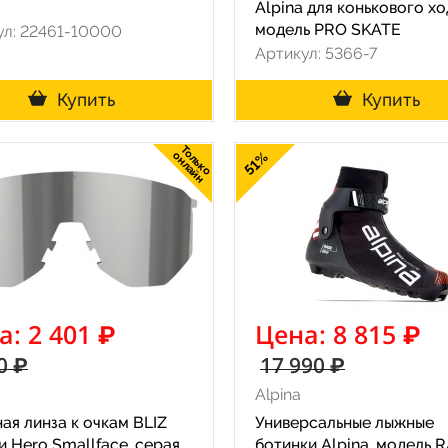
Alpina для конькового хо
модель PRO SKATE
ул: 22461-10000
Артикул: 5366-7
Купить
Купить
Только
онлайн
51%
а: 2 401 ₽
Цена: 8 815 ₽
0 ₽
17 990 ₽
Alpina
ая линза к очкам BLIZ
Универсальные лыжные
 Hero Smallface, серая
ботинки Alpina, модель 