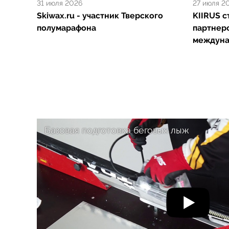
31 июля 2026
27 июля 2
Skiwax.ru - участник Тверского
KIIRUS 
полумарафона
партнер
междуна
Базовая подготовка беговых лыж