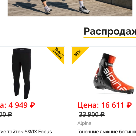
Распрода
Только
онлайн
51%
а: 4 949 ₽
Цена: 16 611 ₽
00 ₽
33 900 ₽
Alpina
ие тайтсы SWIX Focus
Гоночные лыжные ботинк