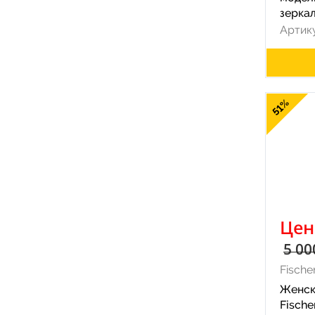
зерка
Артику
51%
Цен
5 00
Fische
Женск
Fische