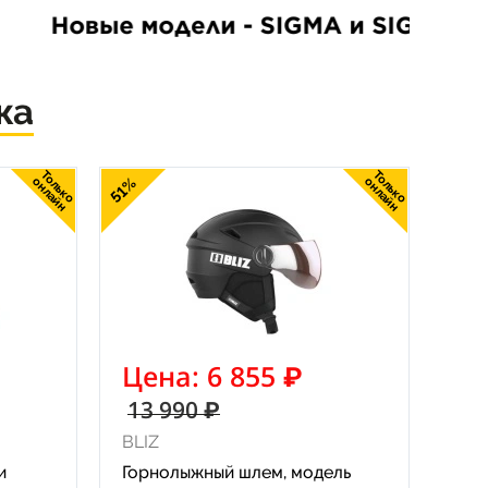
жа
Только
Только
онлайн
51%
онлайн
Цена: 6 855 ₽
13 990 ₽
BLIZ
и
Горнолыжный шлем, модель