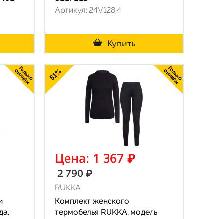
Артикул: 24V128.4
Купить
Только
Только
онлайн
51%
онлайн
Цена: 1 367 ₽
2 790 ₽
RUKKA
и
Комплект женского
да,
термобелья RUKKA, модель