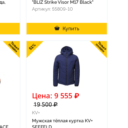
да,
"BLIZ Strike Visor M17 Black"
Артикул: 55809-10
Купить
Только
Только
онлайн
51%
онлайн
Цена: 9 555 ₽
19 500 ₽
KV+
Мужская тёплая куртка KV+
RACE
SEEFELD