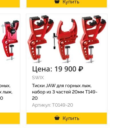
Купить
Цена: 19 900 ₽
SWIX
рных,
Тиски JAW для горных лыж,
х лыж,
набор из 3 частей 20мм T149-
90
20
Артикул: T0149-20
Купить