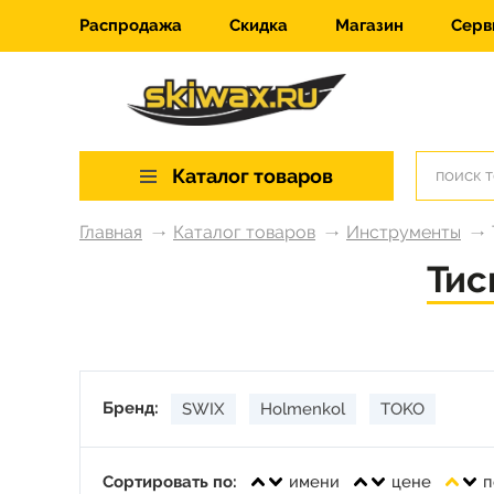
Распродажа
Скидка
Магазин
Серв
Каталог товаров
Главная
Каталог товаров
Инструменты
Тис
Бренд:
SWIX
Holmenkol
TOKO
Сортировать по:
имени
цене
п