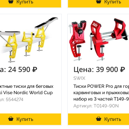
Купить
Купить
а: 24 590 ₽
Цена: 39 900 ₽
SWIX
ктные тиски для беговых
Тиски POWER Pro для го
i Vise Nordic World Cup
карвинговых и прыжковы
набор из 3 частей T149-
л: 5544274
Артикул: T0149-90N
Купить
Купить