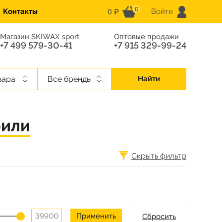
0
0 ₽
Контакты
Войти
Магазин SKIWAX sport
Оптовые продажи
+7 499 579-30-41
+7 915 329-99-24
вара
Все бренды
Найти
фили
Скрыть фильтр
Сбросить