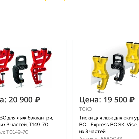
а: 20 900 ₽
Цена: 19 500 ₽
TOKO
BC для лыж бэккантри,
Тиски для лыж для скиту
из 3 частей, T149-70
BC - Express BC SKi Vise,
из 3 частей
ул: T0149-70
Артикул: 5560048