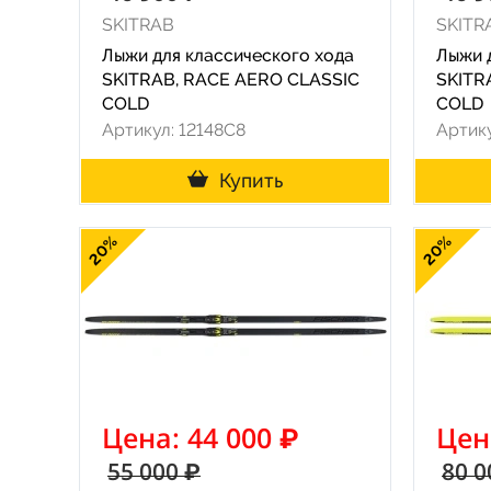
SKITRAB
SKITR
Лыжи для классического хода
Лыжи 
SKITRAB, RACE AERO CLASSIC
SKITR
COLD
COLD
Артикул: 12148C8
Артику
Купить
20%
20%
Цена: 44 000 ₽
Цен
55 000 ₽
80 0