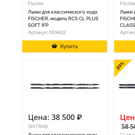
Fischer
Fische
Лыжи для классического хода
Лыжи 
FISCHER, модель RCS CL PLUS
FISCH
SOFT IFP
CLASS
Артикул: N19422
Артик
Купить
20%
Цена: 38 500 ₽
Цен
58 5
SKITRAB
Лыжи для классического хода