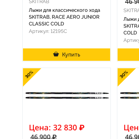
46 9
SKITRAB
Лыжи для классического хода
SKITR
SKITRAB, RACE AERO JUNIOR
Лыжи 
CLASSIC COLD
SKITR
Артикул: 12195C
COLD
Артику
Купить
30%
30%
Цена: 32 830 ₽
Цен
46 900 ₽
46 9