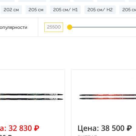
202 см
205 см
205 см/ H1
205 см/ H2
205 с
опулярности
а: 32 830 ₽
Цена: 38 500 ₽