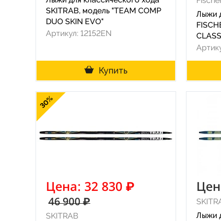
Fische
SKITRAB, модель "TEAM COMP
Лыжи 
DUO SKIN EVO"
FISCH
Артикул: 12152EN
CLASS
Артик
Купить
30%
Цена: 32 830 ₽
Цен
46 900 ₽
SKITR
Лыжи 
SKITRAB