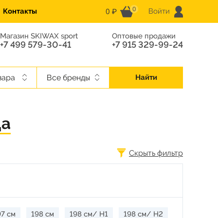
0
0 ₽
Контакты
Войти
Магазин SKIWAX sport
Оптовые продажи
+7 499 579-30-41
+7 915 329-99-24
вара
Все бренды
Найти
да
Скрыть фильтр
97 см
198 см
198 см/ H1
198 см/ H2