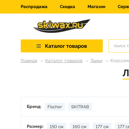
Распродажа
Скидка
Магазин
Серв
Каталог товаров
Главная
Каталог товаров
Лыжи
Классич
Л
Бренд:
Fischer
SKITRAB
Размер:
150 см
160 см
177 см
177 с