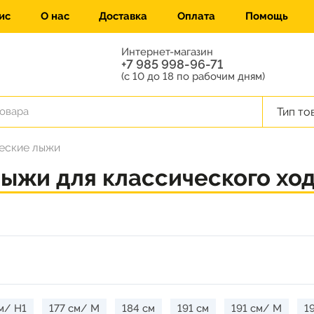
ис
О нас
Доставка
Оплата
Помощь
Интернет-магазин
+7 985 998-96-71
(с 10 до 18 по рабочим дням)
Тип то
еские лыжи
ыжи для классического хо
м/ H1
177 см/ M
184 см
191 см
191 см/ M
1