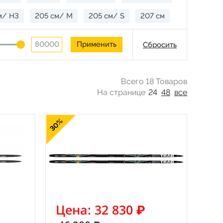
м/ H3
205 см/ M
205 см/ S
207 см
Сбросить
Всего 18 Товаров
На странице
24
48
все
30%
Цена: 32 830 ₽