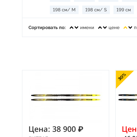
198 см/ M
198 см/ S
199 см
Сортировать по:
имени
цене
п
30%
Цена: 38 900 ₽
Цен