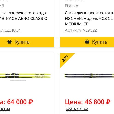
AB
Fischer
для классического хода
Лыжи для классического
AB, RACE AERO CLASSIC
FISCHER, модель RCS CL
MEDIUM IFP
л: 12148C4
Артикул: N19522
Купить
Купить
20%
а: 64 000 ₽
Цена: 46 800 ₽
00 ₽
58 500 ₽