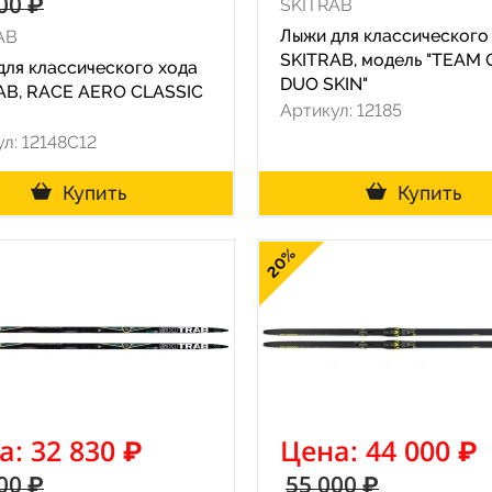
00 ₽
SKITRAB
Лыжи для классического
AB
SKITRAB, модель "TEAM
для классического хода
DUO SKIN"
AB, RACE AERO CLASSIC
Артикул: 12185
л: 12148C12
Купить
Купить
20%
а: 32 830 ₽
Цена: 44 000 ₽
00 ₽
55 000 ₽