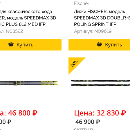
r
Fischer
для классического хода
Лыжи FISCHER, модель
ER, модель SPEEDMAX 3D
SPEEDMAX 3D DOUBLR+
IC PLUS 812 MED IFP
POLING SPRINT IFP
ул: N08522
Артикул: N09619
Купить
Купить
30%
а: 46 800 ₽
Цена: 32 830 ₽
00 ₽
46 900 ₽