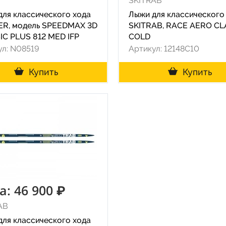
r
SKITRAB
для классического хода
Лыжи для классического
ER, модель SPEEDMAX 3D
SKITRAB, RACE AERO CL
IC PLUS 812 MED IFP
COLD
ул: N08519
Артикул: 12148C10
Купить
Купить
а: 46 900 ₽
AB
для классического хода