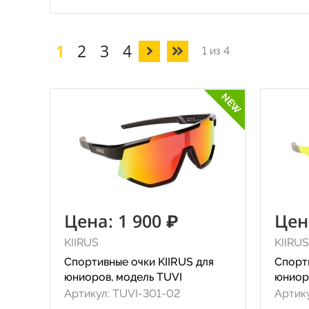
1
2
3
4
1 из 4
NEW
Цена: 1 900 ₽
Цен
KIIRUS
KIIRUS
Спортивные очки KIIRUS для
Спорт
юниоров, модель TUVI
юниор
Артикул: TUVI-301-02
Артик