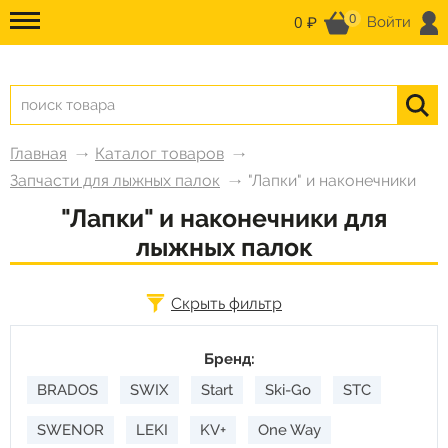
0
0 ₽
Войти
Главная
Каталог товаров
Запчасти для лыжных палок
"Лапки" и наконечники
"Лапки" и наконечники для
лыжных палок
Скрыть фильтр
Бренд:
BRADOS
SWIX
Start
Ski-Go
STC
SWENOR
LEKI
KV+
One Way