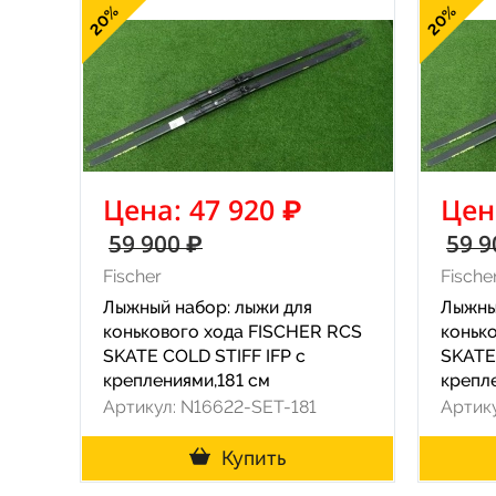
20%
20%
Цена: 47 920 ₽
Цен
59 900 ₽
59 9
Fischer
Fische
Лыжный набор: лыжи для
Лыжны
конькового хода FISCHER RCS
коньк
SKATE COLD STIFF IFP с
SKATE
креплениями,181 см
крепл
Артикул: N16622-SET-181
Артик
Купить