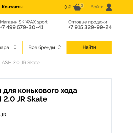
0
0 ₽
Контакты
Войти
Магазин SKIWAX sport
Оптовые продажи
+7 499 579-30-41
+7 915 329-99-24
вара
Все бренды
Найти
ASH 2.0 JR Skate
 для конькового хода
2.0 JR Skate
-JR