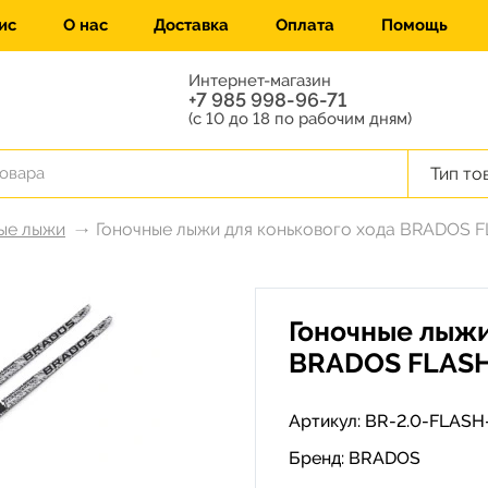
ис
О нас
Доставка
Оплата
Помощь
Интернет-магазин
+7 985 998-96-71
(с 10 до 18 по рабочим дням)
Тип то
ые лыжи
Гоночные лыжи для конькового хода BRADOS FL
Гоночные лыжи
BRADOS FLASH 
Артикул: BR-2.0-FLASH
Бренд:
BRADOS