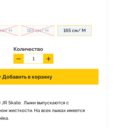
 см/ H
165 см/ H
165 см/ M
Количество
Добавить в корзину
 JR Skate. Лыжи выпускаются с
ом жесткости. На всех лыжах имеется
йка.