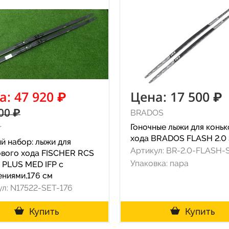
а: 47 920 ₽
Цена: 17 500 ₽
00 ₽
BRADOS
Гоночные лыжи для конь
r
хода BRADOS FLASH 2.0 
й набор: лыжи для
Артикул: BR-2.0-FLASH-
ового хода FISCHER RCS
Упаковка: пара
 PLUS MED IFP с
ениями,176 см
ул: N17522-SET-176
Купить
Купить