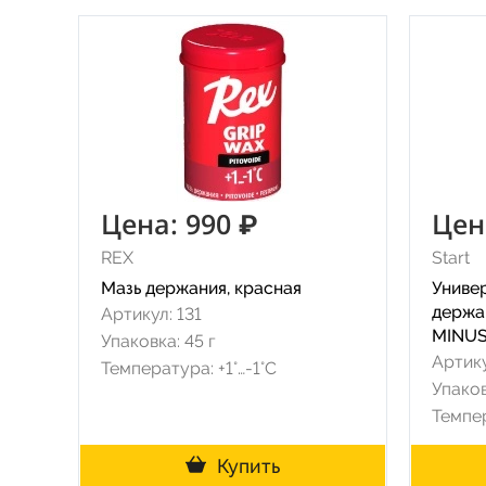
Цена: 990 ₽
Цен
REX
Start
Мазь держания, красная
Униве
держа
Артикул: 131
MINU
Упаковка: 45 г
Артику
Температура: +1°…-1°C
Упаков
Темпер
Купить