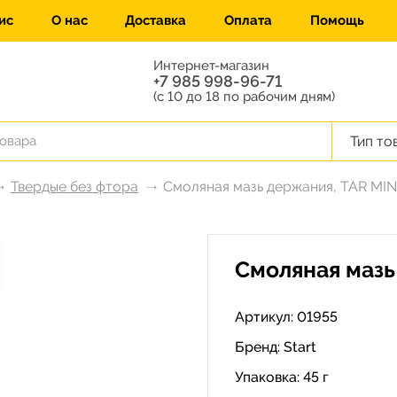
ис
О нас
Доставка
Оплата
Помощь
Интернет-магазин
+7 985 998-96-71
(с 10 до 18 по рабочим дням)
Тип то
Твердые без фтора
Смоляная мазь держания, TAR MI
Смоляная мазь
Артикул: 01955
Бренд:
Start
Упаковка: 45 г