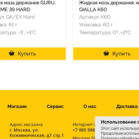
я мазь держания GURU,
Жидкая мазь держания, 
ME 39 HARD
GIALLA K60
ул: GK/EX Hard
Артикул: K60
ка: 55 г
Упаковка: 60 г
атура: -5°…+4°C
Температура: 0º…+2ºC
Купить
Купить
Магазин
Сервис
О нас
Доставка
Использование c
Адрес магазина
Интернет-магазин
Этот сайт использу
г. Москва, ул.
+7 985 998-96-71
Продолжая использо
Кожевническая, д7 стр.1
М
Магазин SKIWAX sport
Политика обработк