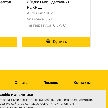
желтая
Жидкая мазь держания,
PURPLE
Артикул: 01824
Упаковка: 55 г
Температура: 0°…-5°C
Купить
Оплата
Помощь
Контакты
ookie и аналитики
ет файлы куки для корректной работы и анализа посещаемости.
вание сайта, вы соглашаетесь с их применением.
ы принимаем
и персональных данных