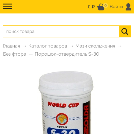
0
0 ₽
Войти
Главная
Каталог товаров
Мази скольжения
Без фтора
Порошок-отвердитель S-30