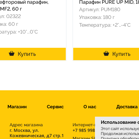
ефторовый парафин,
Парафин PURE UP MID, 1
MF2, 60 г
Артикул: PUM180
ул: 02322
Упаковка: 180 г
ка: 60 г
Температура: +2°…-4°C
атура: +10°...0°С
Купить
Купить
Магазин
Сервис
О нас
Доставка
Использование c
Адрес магазина
Интернет-магазин
Этот сайт использу
г. Москва, ул.
+7 985 998-96-71
Продолжая использо
Кожевническая, д7 стр.1
М
Магазин SKIWAX sport
Политика обработк