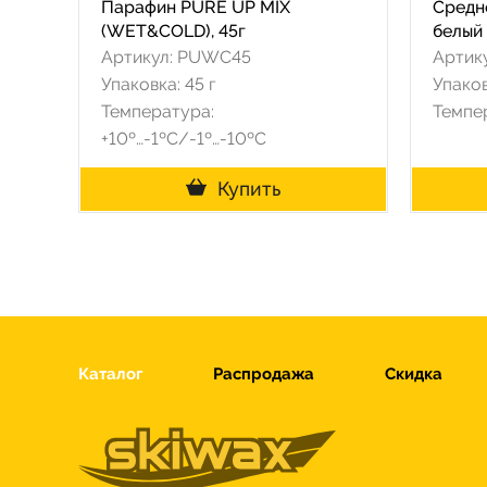
Парафин PURE UP MIX
Средн
(WET&COLD), 45г
белый 
Артикул: PUWC45
Артик
Упаковка: 45 г
Упаков
Температура:
Темпер
+10º…-1ºC/-1º…-10ºC
Купить
Каталог
Распродажа
Скидка