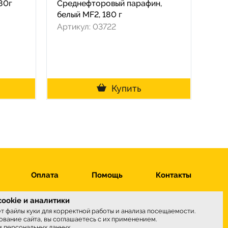
80г
Среднефторовый парафин,
белый MF2, 180 г
Артикул: 03722
Купить
Оплата
Помощь
Контакты
ookie и аналитики
ет файлы куки для корректной работы и анализа посещаемости.
вание сайта, вы соглашаетесь с их применением.
ы принимаем
и персональных данных