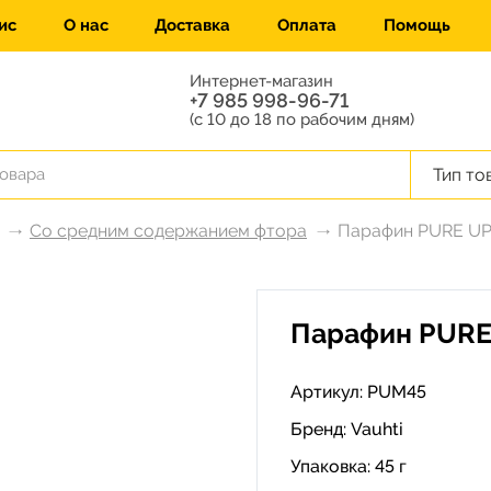
ис
О нас
Доставка
Оплата
Помощь
Интернет-магазин
+7 985 998-96-71
(с 10 до 18 по рабочим дням)
Тип то
Со средним содержанием фтора
Парафин PURE UP 
Парафин PURE 
Артикул: PUM45
Бренд:
Vauhti
Упаковка: 45 г