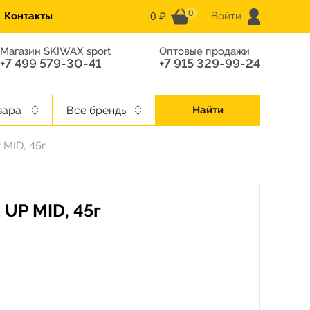
0
0 ₽
Контакты
Войти
Магазин SKIWAX sport
Оптовые продажи
+7 499 579-30-41
+7 915 329-99-24
вара
Все бренды
Найти
MID, 45г
UP MID, 45г