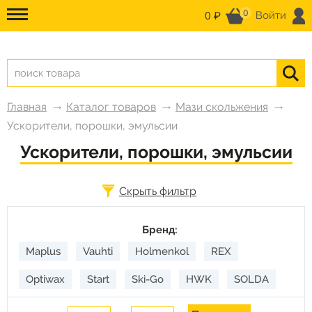
0
0 ₽
Войти
Главная
Каталог товаров
Мази скольжения
Ускорители, порошки, эмульсии
Ускорители, порошки, эмульсии
Скрыть фильтр
Бренд:
Maplus
Vauhti
Holmenkol
REX
Optiwax
Start
Ski-Go
HWK
SOLDA
RODE
Gallium