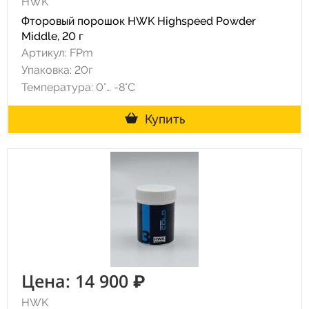
HWK
Фторовый порошок HWK Highspeed Powder
Middle, 20 г
Артикул: FPm
Упаковка: 20г
Температура: 0°… -8°С
Купить
Цена: 14 900 ₽
HWK