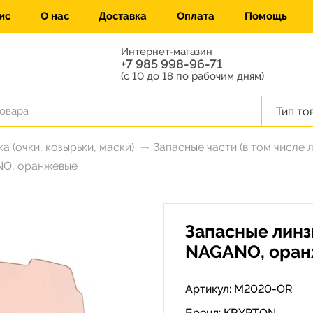
ис
О нас
Доставка
Оплата
Помощь
Интернет-магазин
+7 985 998-96-71
(с 10 до 18 по рабочим дням)
Тип то
а (очки, козырьки, маски)
Запасные части (в том числе л
NO, оранжевые
Запасные линз
NAGANO, ора
Артикул: M2020-OR
Бренд:
KRYPTON