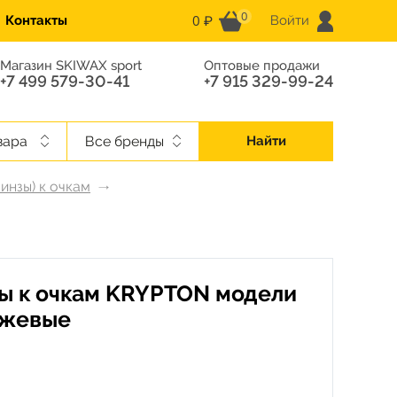
0
0 ₽
Контакты
Войти
Магазин SKIWAX sport
Оптовые продажи
+7 499 579-30-41
+7 915 329-99-24
вара
Все бренды
Найти
инзы) к очкам
ы к очкам KRYPTON модели
нжевые