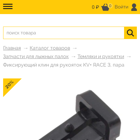
0
0 ₽
Войти
Главная
Каталог товаров
Запчасти для лыжных палок
Темляки и рукоятки
Фиксирующий клин для рукояток KV+ RACE 3, пара
20%