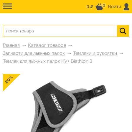
0
0 ₽
Войти
Главная
Каталог товаров
Запчасти для лыжных палок
Темляки и рукоятки
Темляк для лыжных палок KV+ Biathlon 3
20%