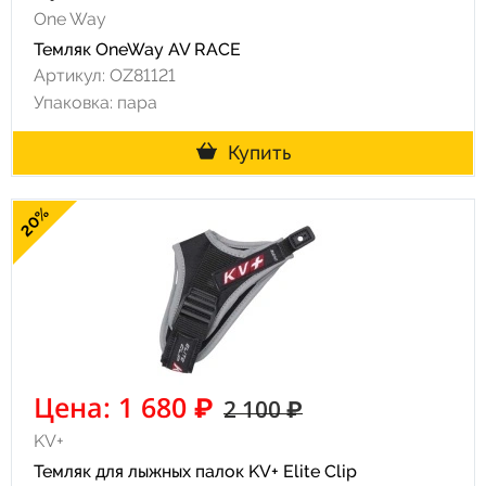
One Way
Темляк OneWay AV RACE
Артикул: OZ81121
Упаковка: пара
Купить
20%
Цена: 1 680 ₽
2 100 ₽
KV+
Темляк для лыжных палок KV+ Elite Clip