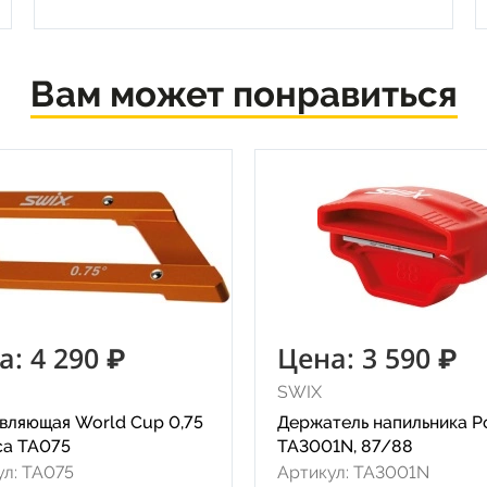
Вам может понравиться
а: 4 290 ₽
Цена: 3 590 ₽
SWIX
вляющая World Cup 0,75
Держатель напильника P
са TA075
TA3001N, 87/88
ул: TA075
Артикул: TA3001N