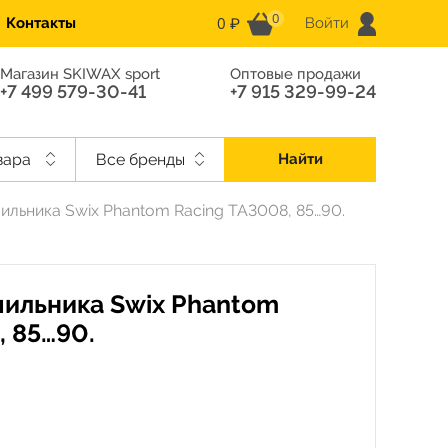
0
0 ₽
Контакты
Войти
Магазин SKIWAX sport
Оптовые продажи
+7 499 579-30-41
+7 915 329-99-24
вара
Все бренды
Найти
ильника Swix Phantom Racing TA3008, 85…90.
ильника Swix Phantom
, 85…90.