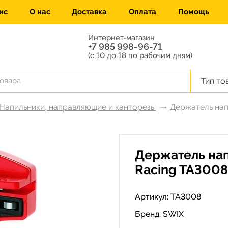
ис
О нас
Доставка
Оплата
Помощь
Интернет-магазин
+7 985 998-96-71
(с 10 до 18 по рабочим дням)
Тип то
Напильники, направляющие и канторезы
Держатель нап
Держатель нап
Racing TA3008
Артикул: TA3008
Бренд:
SWIX