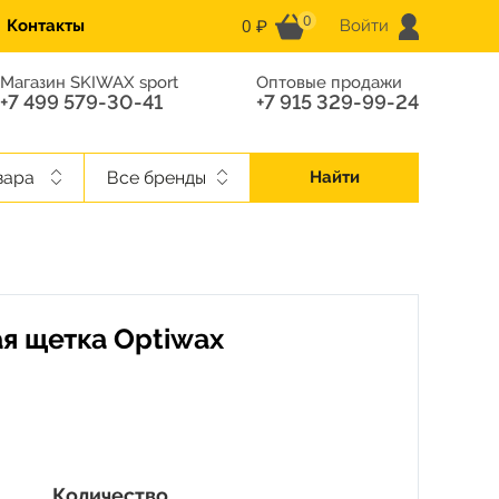
0
0 ₽
Контакты
Войти
Магазин SKIWAX sport
Оптовые продажи
+7 499 579-30-41
+7 915 329-99-24
вара
Все бренды
Найти
ая щетка Optiwax
Количество