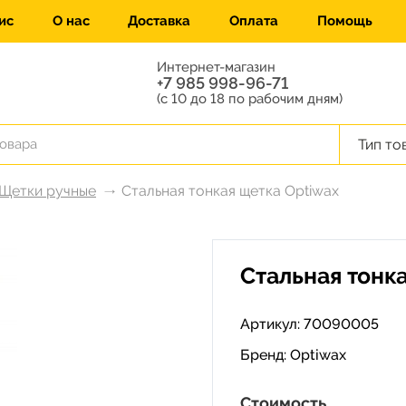
ис
О нас
Доставка
Оплата
Помощь
Интернет-магазин
+7 985 998-96-71
(с 10 до 18 по рабочим дням)
Тип то
Щетки ручные
Стальная тонкая щетка Optiwax
Стальная тонк
Артикул: 70090005
Бренд:
Optiwax
Стоимость