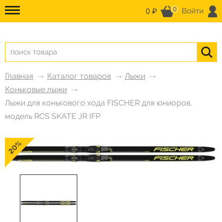
0
0 ₽
Войти
Главная
Каталог товаров
Лыжи
Коньковые лыжи
Лыжи для конькового хода FISCHER для юниоров,
модель RCS SKATE JR IFP
20%