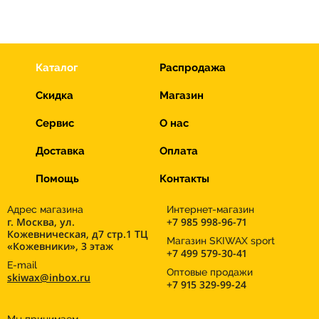
193 см/ H1
193 см/ H2
193 см/ H3
193 см/ H4
193 см/ HARD
FA 114
Каталог
Распродажа
193 см/ M
181 см/ FA 84
193 см/ M1
Скидка
Магазин
FA 77
193 см/ M2
193 см/ MED
Сервис
О нас
193 см/ S
196 см/ H1
196 см/ H2
Доставка
Оплата
196 см/ M1
186 см/ FA 99
196 см/ M2
Помощь
Контакты
197 см
198 см
198 см/ H1
198 см/ H2
Адрес магазина
Интернет-магазин
г. Москва, ул.
+7 985 998-96-71
198 см/ M
198 см/ S
199 см
Кожевническая, д7 стр.1 ТЦ
Магазин SKIWAX sport
«Кожевники», 3 этаж
186 см/ FA 95
202 см
205 см
+7 499 579-30-41
E-mail
Оптовые продажи
skiwax@inbox.ru
205 см/ H1
205 см/ H2
205 см/ H3
+7 915 329-99-24
205 см/ M
205 см/ S
207 см