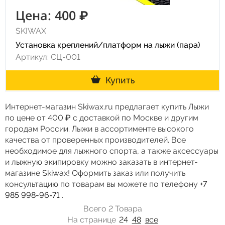
174 Medium
178 см/ M2
178 см/ MED
Цена: 400 ₽
179 см
179 см/ H2
179 см/ M
FA 106
SKIWAX
FA 111
179 см/ S
181 см
183 см
Установка креплений/платформ на лыжи (пара)
Артикул: СЦ-001
174 Stiff
183 см/ H1
183 см/ H2
Купить
183 см/ M1
183 см/ M2
183 см/ MED
FA 112
183 см/ SOFT
184 см
186 см
Интернет-магазин Skiwax.ru предлагает купить Лыжи
по цене от 400 ₽ с доставкой по Москве и другим
186 см/ H1
167 Medium
186 см/ H2
городам России. Лыжи в ассортименте высокого
качества от проверенных производителей. Все
186 см/ H3
186 см/ M
186 см/ S
FA 109
необходимое для лыжного спорта, а также аксессуары
188 см
188 см/ H1
188 см/ H2
и лыжную экипировку можно заказать в интернет-
магазине Skiwax! Оформить заказ или получить
188 см/ HARD
188 см/ M1
167 Stiff
консультацию по товарам вы можете по телефону
+7
985 998-96-71
.
188 см/ M2
188 см/ MED
188 см/ SOFT
Всего 2 Товара
На странице
24
48
все
FA 108
191 см
191 см/ M
193 см