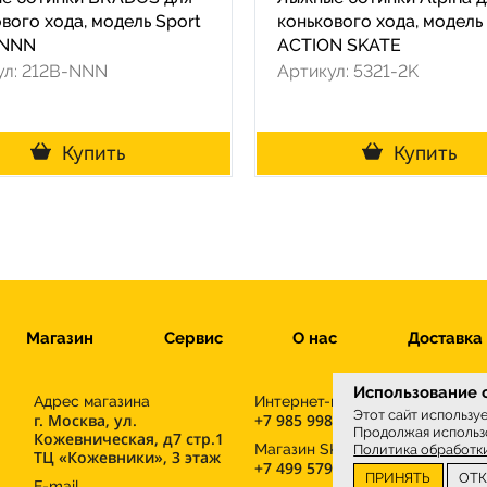
вого хода, модель Sport
конькового хода, модель
 NNN
ACTION SKATE
ул: 212B-NNN
Артикул: 5321-2K
Купить
Купить
Магазин
Сервис
О нас
Доставка
Использование c
Адрес магазина
Интернет-магазин
Этот сайт использу
г. Москва, ул.
+7 985 998-96-71
Продолжая использо
Кожевническая, д7 стр.1
М
Магазин SKIWAX sport
Политика обработк
ТЦ «Кожевники», 3 этаж
+7 499 579-30-41
ПРИНЯТЬ
ОТ
E-mail