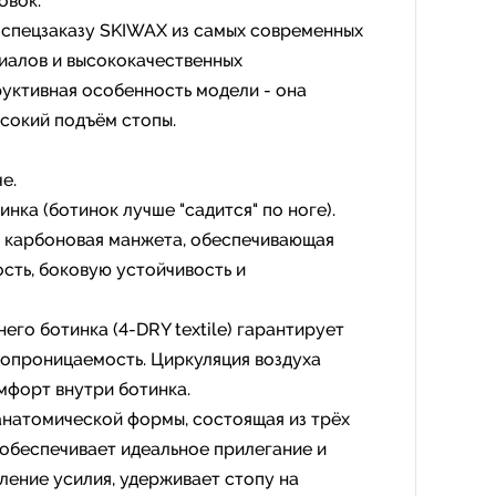
овок.
 спецзаказу SKIWAX из самых современных
иалов и высококачественных
уктивная особенность модели - она
ысокий подъём стопы.
е.
инка (ботинок лучше "садится" по ноге).
я карбоновая манжета, обеспечивающая
сть, боковую устойчивость и
его ботинка (4-DRY textile) гарантирует
хопроницаемость. Циркуляция воздуха
мфорт внутри ботинка.
анатомической формы, состоящая из трёх
 обеспечивает идеальное прилегание и
ение усилия, удерживает стопу на