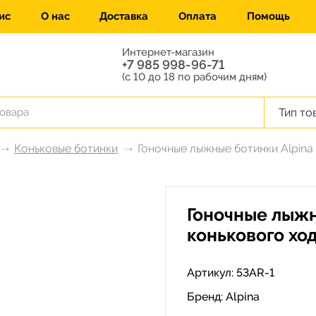
ис
О нас
Доставка
Оплата
Помощь
Интернет-магазин
+7 985 998-96-71
(с 10 до 18 по рабочим дням)
Тип то
Коньковые ботинки
Гоночные лыжные ботинки Alpina
Гоночные лыжн
конькового хо
Артикул: 53AR-1
Бренд:
Alpina