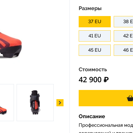
Размеры
37 EU
38 
41 EU
42 
45 EU
46 
Стоимость
42 900 ₽
Описание
Профессиональная моде