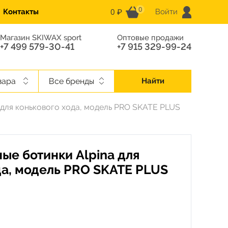
0
0 ₽
Контакты
Войти
Магазин SKIWAX sport
Оптовые продажи
+7 499 579-30-41
+7 915 329-99-24
вара
Все бренды
Найти
 для конькового хода, модель PRO SKATE PLUS
ые ботинки Alpina для
да, модель PRO SKATE PLUS