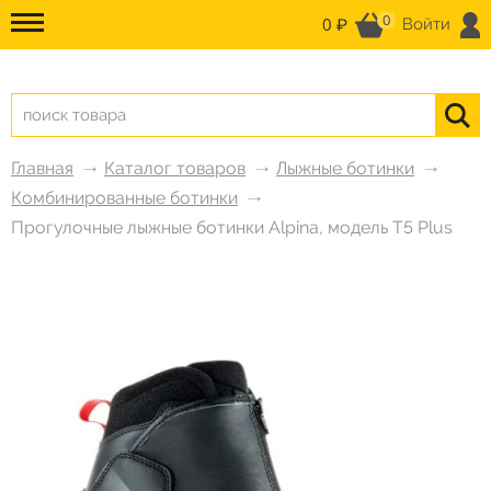
0
0 ₽
Войти
Главная
Каталог товаров
Лыжные ботинки
Комбинированные ботинки
Прогулочные лыжные ботинки Alpina, модель T5 Plus