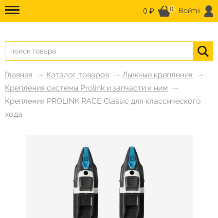
0
0 ₽
Войти
Главная
Каталог товаров
Лыжные крепления
Крепления системы Prolink и запчасти к ним
Крепления PROLINK RACE Classic для классического
хода