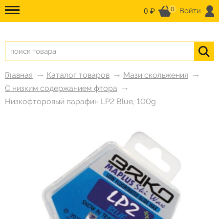
0
0 ₽
Войти
Главная
Каталог товаров
Мази скольжения
С низким содержанием фтора
Низкофторовый парафин LP2 Blue, 100g