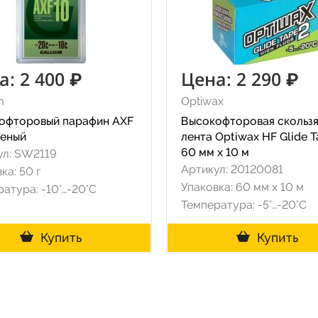
а: 2 400 ₽
Цена: 2 290 ₽
m
Optiwax
офторовый парафин AXF
Высокофторовая скольз
леный
лента Optiwax HF Glide T
60 мм х 10 м
ул: SW2119
Артикул: 20120081
ка: 50 г
Упаковка: 60 мм х 10 м
атура: -10°…-20°C
Температура: -5°…-20°C
Купить
Купить