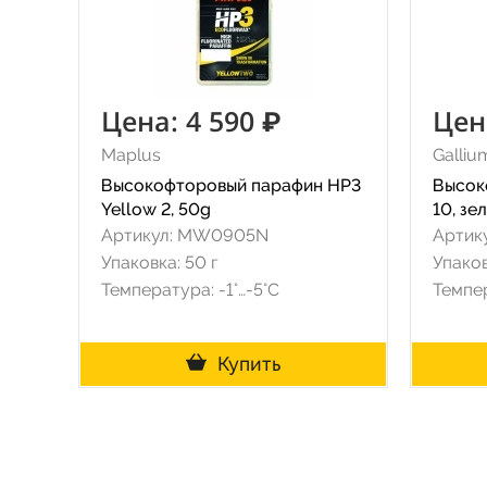
Цена: 4 590 ₽
Цен
Maplus
Galliu
Высокофторовый парафин HP3
Высок
Yellow 2, 50g
10, зе
Артикул: MW0905N
Артик
Упаковка: 50 г
Упаков
Температура: -1°…-5°C
Темпер
Купить