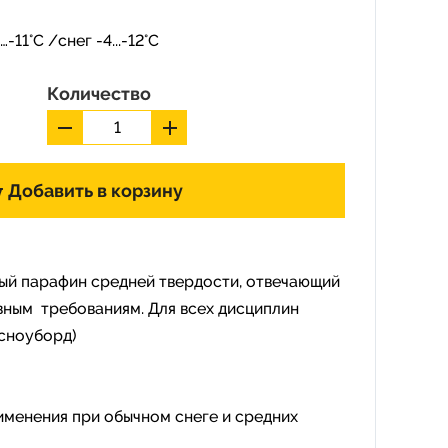
-11°C /снег -4...-12°C
Количество
Добавить в корзину
ый парафин средней твердости, отвечающий
ным требованиям. Для всех дисциплин
, сноуборд)
именения при обычном снеге и средних