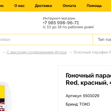
ис
О нас
Доставка
Оплата
Помощь
Интернет-магазин
+7 985 998-96-71
(с 10 до 18 по рабочим дням)
Тип то
С высоким содержанием фтора
Гоночный парафин R
Гоночный пара
Red, красный, 
Артикул: 5501029
Бренд:
TOKO