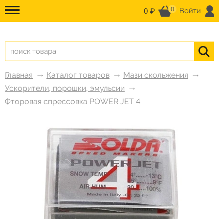
0
0 ₽
Войти
Главная
Каталог товаров
Мази скольжения
Ускорители, порошки, эмульсии
Фторовая спрессовка POWER JET 4