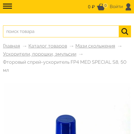
0
0 ₽
Войти
Главная
Каталог товаров
Мази скольжения
Ускорители, порошки, эмульсии
Фторовый спрей-ускоритель FP4 MED SPECIAL S8, 50
мл