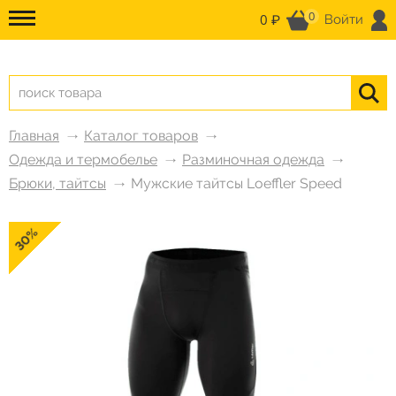
0
0 ₽
Войти
Главная
Каталог товаров
Одежда и термобелье
Разминочная одежда
Брюки, тайтсы
Мужские тайтсы Loeffler Speed
30%