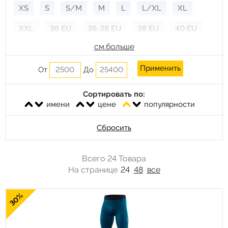
XS
S
S/M
M
L
L/XL
XL
XXL
36 EU
36-38 EU
38 EU
40 EU
см.больше
40-42 EU
42
44
46
46 EU
46-48 EU
48
48 EU
50
50 EU
От
До
50-52 EU
52
52 EU
54
54 EU
56
Сортировать по:
имени
цене
популярности
Сбросить
Всего 24 Товара
На странице
24
48
все
30%