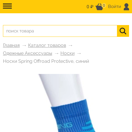
0
0 ₽
Войти
Главная
Каталог товаров
Одежные Аксессуары
Носки
Носки Spring Offroad Protective, синий