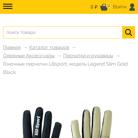
0
0 ₽
Войти
Главная
Каталог товаров
Одежные Аксессуары
Перчатки и рукавицы
Гоночные перчатки Lillsport, модель Legend Slim Gold
Black