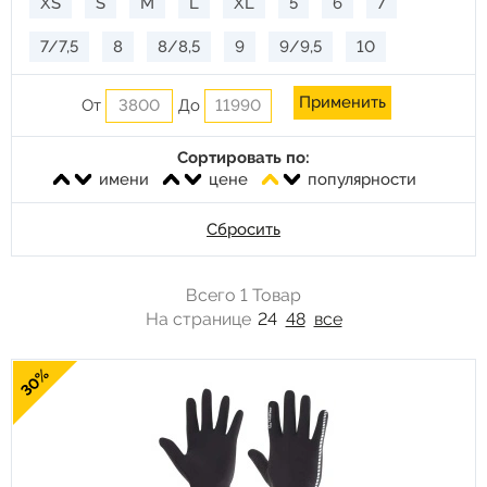
XS
S
M
L
XL
5
6
7
7/7,5
8
8/8,5
9
9/9,5
10
10/10,5
11
12
ХХХХХ
От
До
Сортировать по:
имени
цене
популярности
Сбросить
Всего 1 Товар
На странице
24
48
все
30%