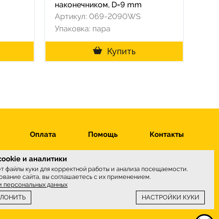
наконечником, D=9 mm
Артикул: 069-2090WS
Упаковка: пара
Купить
Оплата
Помощь
Контакты
ookie и аналитики
ет файлы куки для корректной работы и анализа посещаемости.
вание сайта, вы соглашаетесь с их применением.
ы принимаем
и персональных данных
КЛОНИТЬ
НАСТРОЙКИ КУКИ