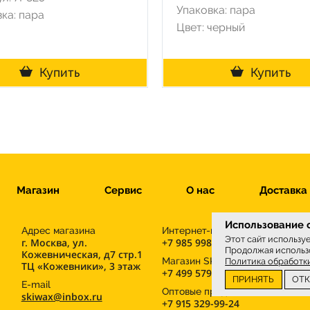
Упаковка: пара
ка: пара
Цвет: черный
Купить
Купить
Магазин
Сервис
О нас
Доставка
Использование c
Адрес магазина
Интернет-магазин
Этот сайт использу
г. Москва, ул.
+7 985 998-96-71
Продолжая использо
Кожевническая, д7 стр.1
М
Магазин SKIWAX sport
Политика обработк
ТЦ «Кожевники», 3 этаж
+7 499 579-30-41
ПРИНЯТЬ
ОТ
E-mail
Оптовые продажи
skiwax@inbox.ru
+7 915 329-99-24