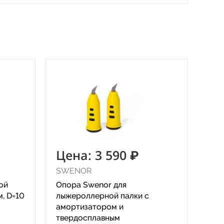
Цена: 3 590 ₽
SWENOR
ой
Опора Swenor для
, D=10
лыжероллерной палки с
амортизатором и
твердосплавным