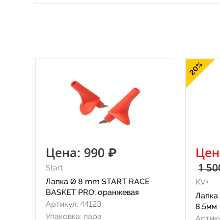
20%
Цена: 990 ₽
Цен
1 50
Start
Лапка Ø 8 mm START RACE
KV+
BASKET PRO, оранжевая
Лапка 
Артикул: 44123
8.5мм
Упаковка: пара
Артику