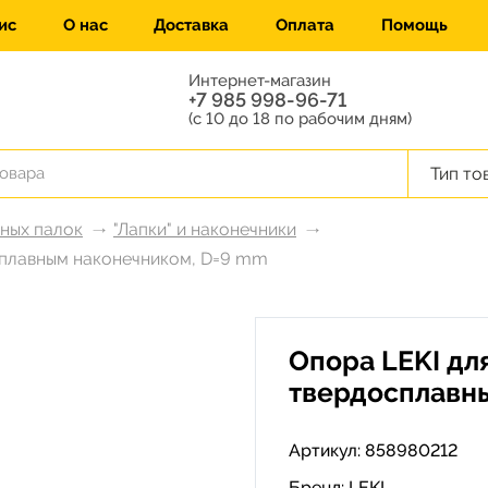
ис
О нас
Доставка
Оплата
Помощь
Интернет-магазин
+7 985 998-96-71
(с 10 до 18 по рабочим дням)
Тип то
жных палок
"Лапки" и наконечники
сплавным наконечником, D=9 mm
Опора LEKI дл
твердосплавн
Артикул: 858980212
Бренд:
LEKI