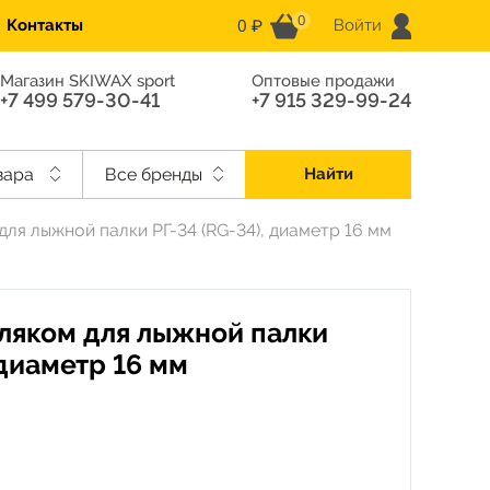
0
0 ₽
Контакты
Войти
Магазин SKIWAX sport
Оптовые продажи
+7 499 579-30-41
+7 915 329-99-24
вара
Все бренды
Найти
для лыжной палки РГ-34 (RG-34), диаметр 16 мм
мляком для лыжной палки
 диаметр 16 мм