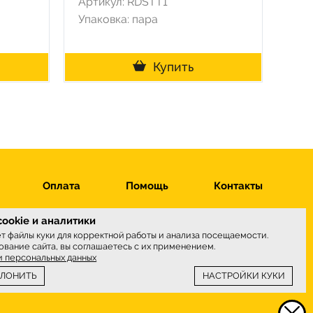
Артикул: RDSTT1
Упаковка: пара
Купить
Оплата
Помощь
Контакты
ookie и аналитики
ет файлы куки для корректной работы и анализа посещаемости.
вание сайта, вы соглашаетесь с их применением.
ы принимаем
и персональных данных
КЛОНИТЬ
НАСТРОЙКИ КУКИ