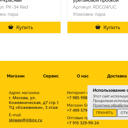
й-красный
уретановой пробкой
л: РК-34 Red
Артикул: RDCGWUC
ка: пара
Упаковка: пара
Купить
Купить
Магазин
Сервис
О нас
Доставка
Использование c
Адрес магазина
Интернет-магазин
Этот сайт использу
г. Москва, ул.
+7 985 998-96-71
Продолжая использо
Кожевническая, д7 стр.1
М
Магазин SKIWAX sport
Политика обработк
ТЦ «Кожевники», 3 этаж
+7 499 579-30-41
ПРИНЯТЬ
ОТ
E-mail
Оптовые продажи
skiwax@inbox.ru
+7 915 329-99-24