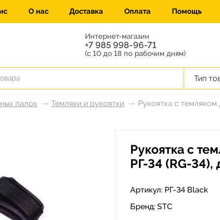
ис
О нас
Доставка
Оплата
Помощь
Интернет-магазин
+7 985 998-96-71
(с 10 до 18 по рабочим дням)
Тип то
жных палок
Темляки и рукоятки
Рукоятка с темляком 
Рукоятка с те
РГ-34 (RG-34),
Артикул: РГ-34 Black
Бренд:
STC