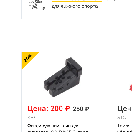
для лыжного спорта
20%
Цена: 200 ₽
Цен
250 ₽
KV+
STC
Фиксирующий клин для
Темля