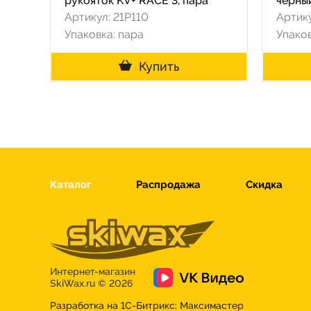
рукояток KV+ RACE 3, пара
чёрны
Артикул: 21P110
Артику
Упаковка: пара
Упаков
Купить
Каталог
Распродажа
Скидка
Интернет-магазин
SkiWax.ru © 2026
Разработка на 1С-Битрикс:
Максимастер