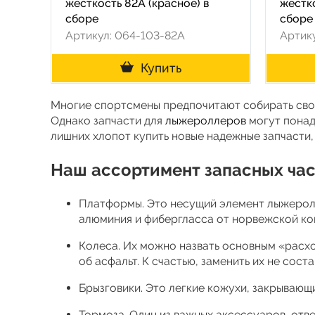
жесткость 82A (красное) в
жестк
сборе
сборе
Артикул: 064-103-82A
Артик
Купить
Многие спортсмены предпочитают собирать свои
Однако запчасти для
лыжероллеров
могут понад
лишних хлопот купить новые надежные запчасти,
Наш ассортимент запасных ча
Платформы. Это несущий элемент лыжерол
алюминия и фибергласса от норвежской ко
Колеса. Их можно назвать основным «расх
об асфальт. К счастью, заменить их не сост
Брызговики. Это легкие кожухи, закрывающ
Тормоза. Один из важных аксессуаров, от