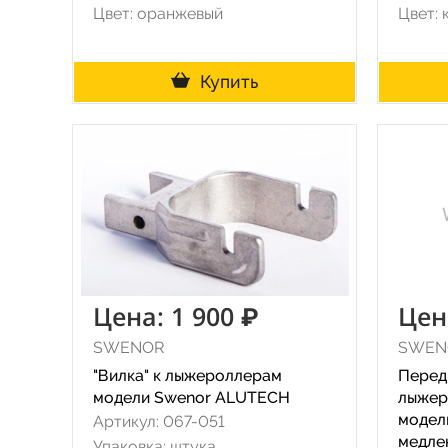
Цвет: оранжевый
Цвет: 
Купить
Цена: 1 900 ₽
Цен
SWENOR
SWEN
"Вилка" к лыжероллерам
Перед
модели Swenor ALUTECH
лыже
модел
Артикул: 067-051
медлен
Упаковка: штука