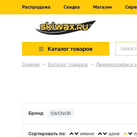
Распродажа
Скидка
Магазин
Серв
Каталог товаров
Главная
Каталог товаров
Лыжероллеры и з
Бренд:
SWENOR
Сортировать по:
имени
цене
п