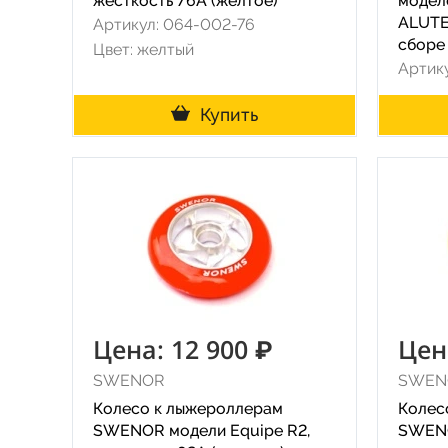
жесткость 76A (желтое)
модел
ALUTE
Артикул: 064-002-76
сборе
Цвет: желтый
Артик
Купить
Цена: 12 900 ₽
Цен
SWENOR
SWEN
Колесо к лыжероллерам
Колес
SWENOR модели Equipe R2,
SWENO