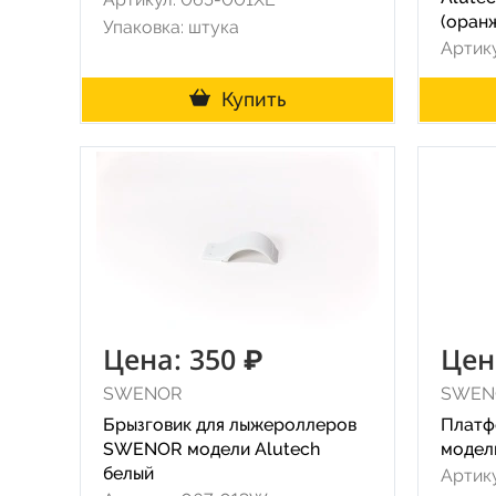
(оран
Упаковка: штука
Артику
Купить
Цена: 350 ₽
Цен
SWENOR
SWEN
Брызговик для лыжероллеров
Платф
SWENOR модели Alutech
модел
белый
Артик