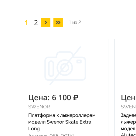
1
2
1 из 2
Цена: 6 100 ₽
Цен
SWENOR
SWEN
Платформа к лыжероллерам
Заднее
модели Swenor Skate Extra
лыже
Long
модел
Alutec
Артикул: 065-001XL