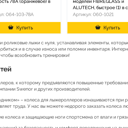
ость 78A (оранжевое) в
моделей FIBREGLASS и
ALUTECH, быстрое (1) в 
ул: 064-103-78A
Артикул: 060-1021
Купить
Купить
 роликовые лыжи с нуля, устанавливая элементы, которы
обиться и в случае износа или поломки инвентаря. Интерн
 чтобы возобновить тренировки!
стей
леров, к которому предъявляются повышенные требовани
мпании Swenor и других производителей.
одником» – колеса для лыжероллеров изнашиваются при ре
авляет труда. У нас вы можете недорого заказать колеса л
ие колеса и защищающие ноги спортсмена от влаги и грязи
вечающий за безопасность и комфорт передвижения на лы