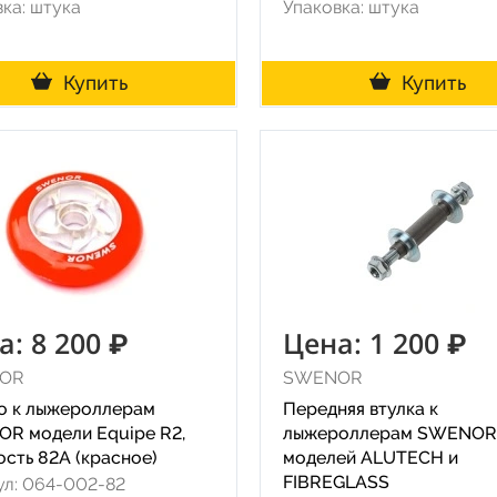
ка: штука
Упаковка: штука
Купить
Купить
а: 8 200 ₽
Цена: 1 200 ₽
OR
SWENOR
о к лыжероллерам
Передняя втулка к
R модели Equipe R2,
лыжероллерам SWENOR
ость 82A (красное)
моделей ALUTECH и
FIBREGLASS
ул: 064-002-82