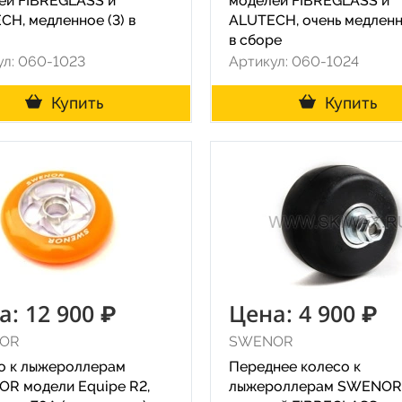
ей FIBREGLASS и
моделей FIBREGLASS и
CH, медленное (3) в
ALUTECH, очень медленн
в сборе
ул: 060-1023
Артикул: 060-1024
Купить
Купить
а: 12 900 ₽
Цена: 4 900 ₽
OR
SWENOR
о к лыжероллерам
Переднее колесо к
R модели Equipe R2,
лыжероллерам SWENOR