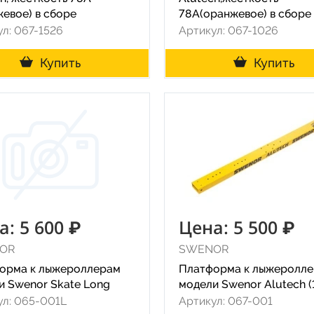
жевое) в сборе
78A(оранжевое) в сборе
л: 067-1526
Артикул: 067-1026
Купить
Купить
а: 5 600 ₽
Цена: 5 500 ₽
OR
SWENOR
орма к лыжероллерам
Платформа к лыжеролл
и Swenor Skate Long
модели Swenor Alutech (
ул: 065-001L
Артикул: 067-001