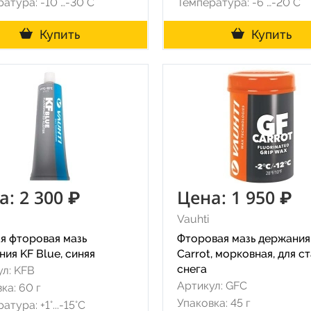
атура: -10°…-30°C
Температура: -6°…-20°C
Купить
Купить
а: 2 300 ₽
Цена: 1 950 ₽
Vauhti
я фторовая мазь
Фторовая мазь держания
ия KF Blue, синяя
Carrot, морковная, для с
снега
л: KFB
Артикул: GFC
ка: 60 г
Упаковка: 45 г
атура: +1°...-15°С