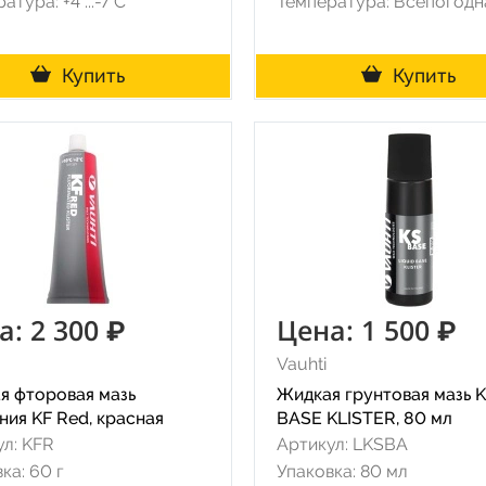
атура: +4°...-7°С
Температура: Всепогодн
Купить
Купить
а: 2 300 ₽
Цена: 1 500 ₽
Vauhti
я фторовая мазь
Жидкая грунтовая мазь 
ния KF Red, красная
BASE KLISTER, 80 мл
л: KFR
Артикул: LKSBA
ка: 60 г
Упаковка: 80 мл