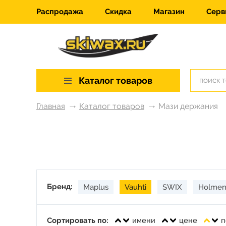
Распродажа
Скидка
Магазин
Серв
Каталог товаров
Главная
Каталог товаров
Мази держания
Бренд:
Maplus
Vauhti
SWIX
Holmen
Сортировать по:
имени
цене
п