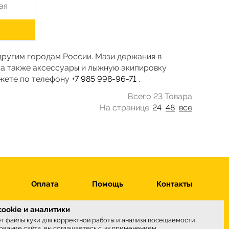
ая
 другим городам России. Мази держания в
 а также аксессуары и лыжную экипировку
ожете по телефону
+7 985 998-96-71
.
Всего 23 Товара
На странице
24
48
все
Оплата
Помощь
Контакты
ookie и аналитики
ет файлы куки для корректной работы и анализа посещаемости.
вание сайта, вы соглашаетесь с их применением.