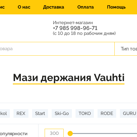
ис
О нас
Доставка
Оплата
Помощь
Интернет-магазин
+7 985 998-96-71
(с 10 до 18 по рабочим дням)
Тип то
Мази держания Vauhti
kol
REX
Start
Ski-Go
TOKO
RODE
GURU
опулярности