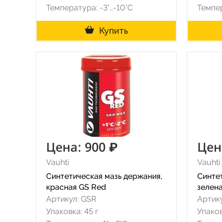
Температура: -3°…-10°C
Темпер
Купить
Цена: 900 ₽
Цен
Vauhti
Vauhti
Синтетическая мазь держания,
Синте
красная GS Red
зелена
Артикул: GSR
Артик
Упаковка: 45 г
Упаков