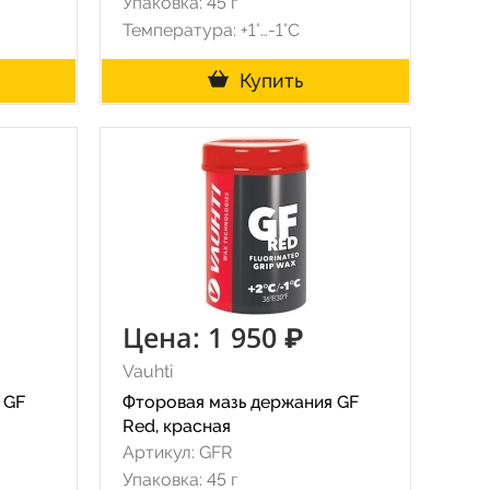
Упаковка: 45 г
Температура: +1°…-1°C
Купить
Цена: 1 950 ₽
Vauhti
 GF
Фторовая мазь держания GF
Red, красная
Артикул: GFR
Упаковка: 45 г