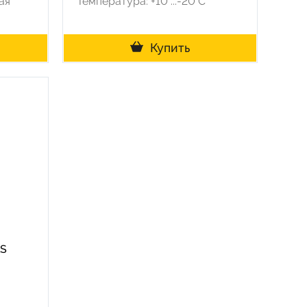
ая
Температура: +10°...-20°С
Купить
KS