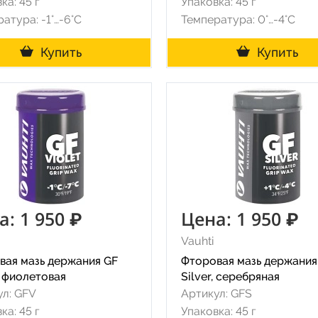
ка: 45 г
Упаковка: 45 г
атура: -1°…-6°C
Температура: 0°…-4°C
Купить
Купить
а: 1 950 ₽
Цена: 1 950 ₽
Vauhti
вая мазь держания GF
Фторовая мазь держания
, фиолетовая
Silver, серебряная
ул: GFV
Артикул: GFS
ка: 45 г
Упаковка: 45 г