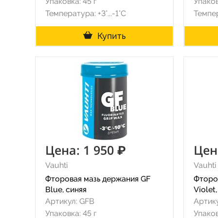
Упаковка: 45 г
Упаков
Температура: +3°...-1°С
Темпер
Купить
Цена: 1 950 ₽
Цен
Vauhti
Vauhti
Фторовая мазь держания GF
Фторо
Blue, синяя
Violet
Артикул: GFB
Артик
Упаковка: 45 г
Упаков