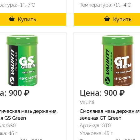
атура: -1°…-7°C
Температура: +1°…-4°C
Купить
Купить
а: 900 ₽
Цена: 900 ₽
Vauhti
тическая мазь держания,
Смоляная мазь держания
я GS Green
зеленая GT Green
ул: GSG
Артикул: GTG
ка: 45 г
Упаковка: 45 г