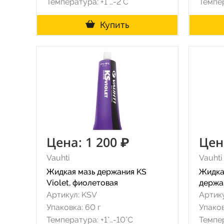
Температура: +1°…-2°C
Темпер
Купить
Цена: 1 200 ₽
Цен
Vauhti
Vauhti
Жидкая мазь держания KS
Жидка
Violet, фиолетовая
держан
Артикул: KSV
Артику
Упаковка: 60 г
Упаков
Температура: +1°…-10°C
Темпер