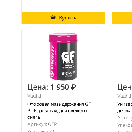
Купить
Цена: 1 950 ₽
Цен
Vauhti
Vauhti
Фторовая мазь держания GF
Униве
Pink, розовая, для свежего
держан
снега
Артик
Артикул: GFP
Упаков
Упаковка: 45 г