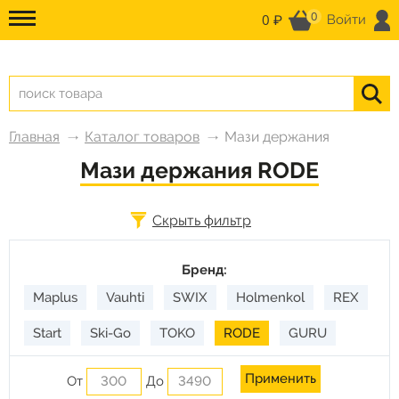
0
0 ₽
Войти
Главная
Каталог товаров
Мази держания
Мази держания RODE
Скрыть фильтр
Бренд:
Maplus
Vauhti
SWIX
Holmenkol
REX
Start
Ski-Go
TOKO
RODE
GURU
От
До