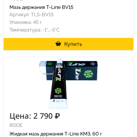
Мазь держания T-Line BV15
Артикул: TLS-BV15
Упаковка: 45 г
Температура: -1°…-5°C
Купить
Цена: 2 790 ₽
RODE
Жидкая мазь держания T-Line KM3, 60 г