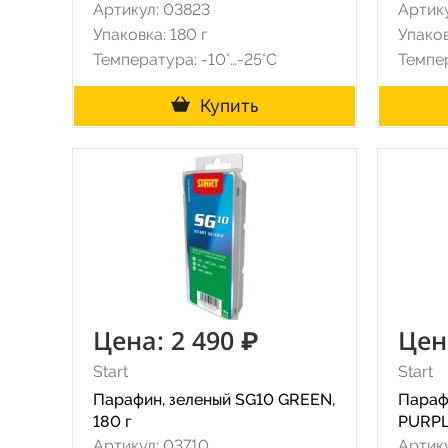
Артикул: 03823
Артику
Упаковка: 180 г
Упаков
Температура: -10°…-25°C
Темпер
Купить
Цена: 2 490 ₽
Цен
Start
Start
Парафин, зеленый SG10 GREEN,
Параф
180 г
PURPLE
Артикул: 03710
Артик