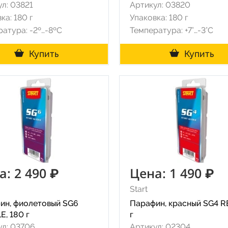
л: 03821
Артикул: 03820
ка: 180 г
Упаковка: 180 г
атура: -2º…-8ºC
Температура: +7°…-3°C
Купить
Купить
а: 2 490 ₽
Цена: 1 490 ₽
Start
ин, фиолетовый SG6
Парафин, красный SG4 R
, 180 г
г
ул: 03706
Артикул: 02304