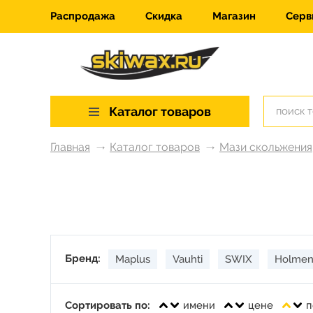
Распродажа
Скидка
Магазин
Серв
Каталог товаров
Главная
Каталог товаров
Мази скольжения
Бренд:
Maplus
Vauhti
SWIX
Holmen
Сортировать по:
имени
цене
п