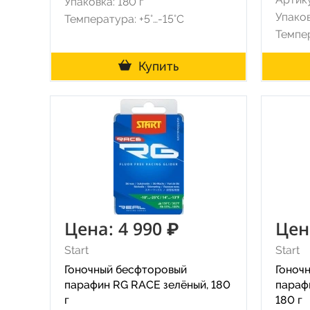
Упаковка: 180 г
Упаков
Температура: +5°…-15°C
Темпер
Купить
Цена: 4 990 ₽
Цен
Start
Start
Гоночный бесфторовый
Гоноч
парафин RG RACE зелёный, 180
параф
г
180 г