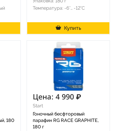
Упаковка: 180 г
ый
Температура: -6°… -12°С
Купить
Цена: 4 990 ₽
Start
Гоночный бесфторовый
й, 180
парафин RG RACE GRAPHITE,
180 г