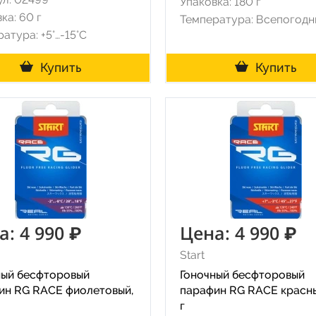
Упаковка: 180 г
ка: 60 г
Температура: Всепогодн
атура: +5°…-15°C
Купить
Купить
а: 4 990 ₽
Цена: 4 990 ₽
Start
ный бесфторовый
Гоночный бесфторовый
ин RG RACE фиолетовый,
парафин RG RACE красны
г