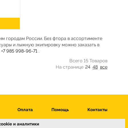
гим городам России. Без фтора в ассортименте
суары и лыжную экипировку можно заказать в
у
+7 985 998-96-71
.
Всего 15 Товаров
На странице
24
48
все
Оплата
Помощь
Контакты
ookie и аналитики