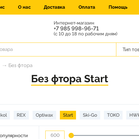
ис
О нас
Доставка
Оплата
Помощь
Интернет-магазин
+7 985 998-96-71
(с 10 до 18 по рабочим дням)
Тип то
Без фтора
Без фтора Start
kol
REX
Optiwax
Start
Ski-Go
TOKO
HW
опулярности