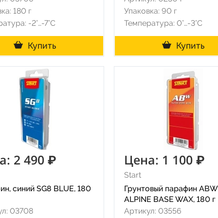
ка: 180 г
Упаковка: 90 г
атура: -2°…-7°C
Температура: 0°…-3°C
Купить
Купить
а: 2 490 ₽
Цена: 1 100 ₽
Start
ин, синий SG8 BLUE, 180
Грунтовый парафин ABW
ALPINE BASE WAX, 180 г
ул: 03708
Артикул: 03556