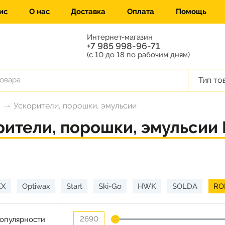
ис
О нас
Доставка
Оплата
Помощь
Интернет-магазин
+7 985 998-96-71
(с 10 до 18 по рабочим дням)
Тип то
Ускорители, порошки, эмульсии
рители, порошки, эмульсии
EX
Optiwax
Start
Ski-Go
HWK
SOLDA
RO
опулярности