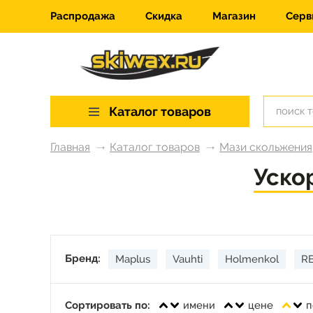
Распродажа
Скидка
Магазин
Серв
Каталог товаров
Главная
Каталог товаров
Мази скольжения
Уско
Бренд:
Maplus
Vauhti
Holmenkol
R
Сортировать по:
имени
цене
п