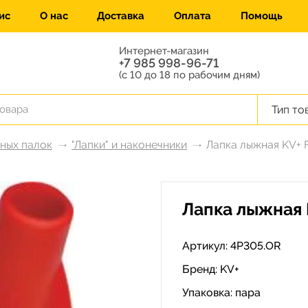
ис
О нас
Доставка
Оплата
Помощь
Интернет-магазин
+7 985 998-96-71
(с 10 до 18 по рабочим дням)
Тип то
жных палок
"Лапки" и наконечники
Лапка лыжная KV+ F
Лапка лыжная K
Артикул: 4P305.OR
Бренд:
KV+
Упаковка: пара