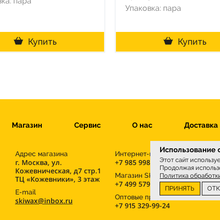
ка: пара
Упаковка: пара
Купить
Купить
Магазин
Сервис
О нас
Доставка
Использование c
Адрес магазина
Интернет-магазин
Этот сайт использу
г. Москва, ул.
+7 985 998-96-71
Продолжая использо
Кожевническая, д7 стр.1
М
Магазин SKIWAX sport
Политика обработк
ТЦ «Кожевники», 3 этаж
+7 499 579-30-41
ПРИНЯТЬ
ОТ
E-mail
Оптовые продажи
skiwax@inbox.ru
+7 915 329-99-24