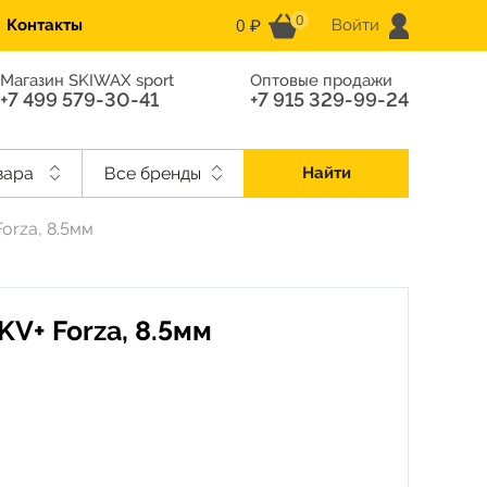
0
0 ₽
Контакты
Войти
Магазин SKIWAX sport
Оптовые продажи
+7 499 579-30-41
+7 915 329-99-24
вара
Все бренды
Найти
orza, 8.5мм
V+ Forza, 8.5мм