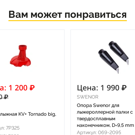
Вам может понравиться
а: 1 200 ₽
Цена: 1 990 ₽
0 ₽
SWENOR
Опора Swenor для
лыжероллерной палки с
лыжная KV+ Tornado big,
твердосплавным
наконечником, D=9,5 mm
л: 7P325
Артикул: 069-2095