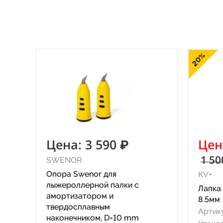
20%
Цена: 3 590 ₽
Цен
1 50
SWENOR
Опора Swenor для
KV+
лыжероллерной палки с
Лапка 
амортизатором и
8.5мм
твердосплавным
Артику
наконечником, D=10 mm