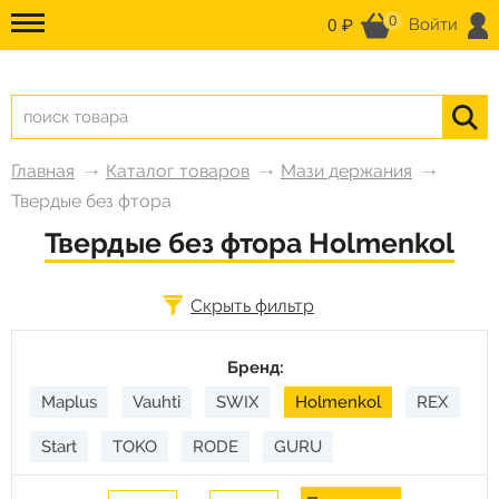
0
0 ₽
Войти
Главная
Каталог товаров
Мази держания
Твердые без фтора
Твердые без фтора Holmenkol
Скрыть фильтр
Бренд:
Maplus
Vauhti
SWIX
Holmenkol
REX
Start
TOKO
RODE
GURU