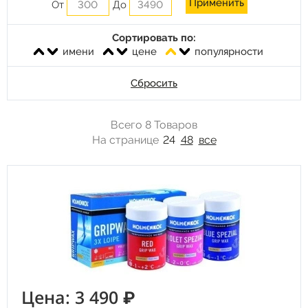
От
До
Сортировать по:
имени
цене
популярности
Сбросить
Всего 8 Товаров
На странице
24
48
все
Цена: 3 490 ₽