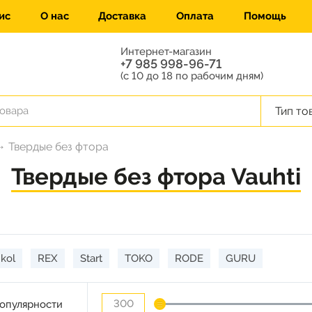
ис
О нас
Доставка
Оплата
Помощь
Интернет-магазин
+7 985 998-96-71
(с 10 до 18 по рабочим дням)
Тип то
Твердые без фтора
Твердые без фтора Vauhti
kol
REX
Start
TOKO
RODE
GURU
опулярности