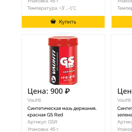
Упаковка: 45 г
Упаков
Температура: +3°...-1°С
Темпер
Купить
Цена: 900 ₽
Цен
Vauhti
Vauhti
Синтетическая мазь держания,
Синте
красная GS Red
зелена
Артикул: GSR
Артик
Упаковка: 45 г
Упаков