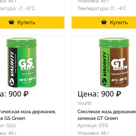
ка: 45 г
Упаковка: 45 г
атура: -1°…-6°C
Температура: 0°…-4°C
Купить
Купить
а: 900 ₽
Цена: 900 ₽
Vauhti
тическая мазь держания,
Смоляная мазь держания
я GS Green
зеленая GT Green
ул: GSG
Артикул: GTG
ка: 45 г
Упаковка: 45 г