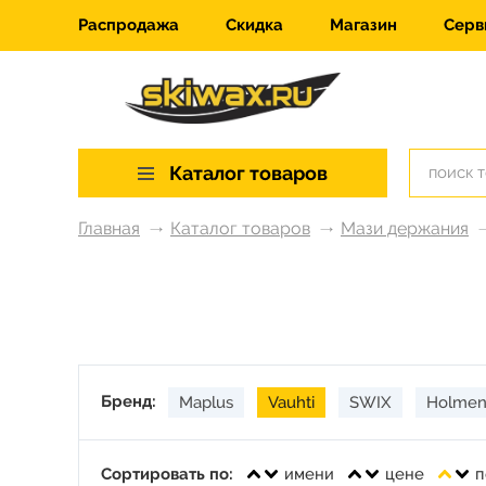
Распродажа
Скидка
Магазин
Серв
Каталог товаров
Главная
Каталог товаров
Мази держания
Бренд:
Maplus
Vauhti
SWIX
Holmen
Сортировать по:
имени
цене
п