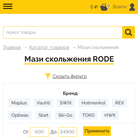
0
0 ₽
Войти
Главная
Каталог товаров
Мази скольжения
Мази скольжения RODE
Скрыть фильтр
Бренд:
Maplus
Vauhti
SWIX
Holmenkol
REX
Optiwax
Start
Ski-Go
TOKO
HWK
SOLDA
RODE
Gallium
От
До