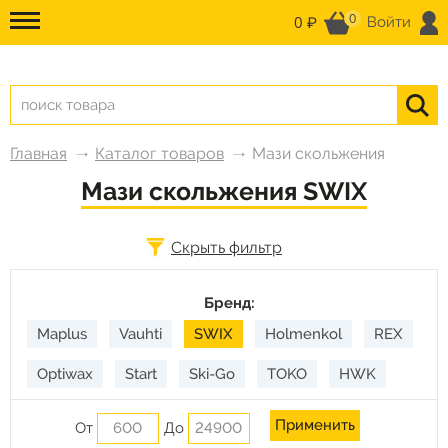
0
0 ₽
Войти
Главная
Каталог товаров
Мази скольжения
Мази скольжения SWIX
Скрыть фильтр
Бренд:
Maplus
Vauhti
SWIX
Holmenkol
REX
Optiwax
Start
Ski-Go
TOKO
HWK
SOLDA
RODE
Gallium
От
До