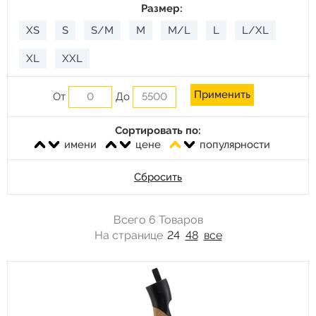
Размер:
XS
S
S/M
M
M/L
L
L/XL
XL
XXL
От
До
Сортировать по:
имени
цене
популярности
Сбросить
Всего 6 Товаров
На странице
24
48
все