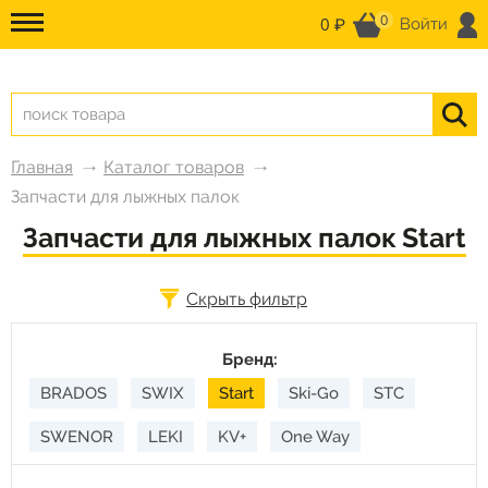
0
0 ₽
Войти
Главная
Каталог товаров
Запчасти для лыжных палок
Запчасти для лыжных палок Start
Скрыть фильтр
Бренд:
BRADOS
SWIX
Start
Ski-Go
STC
SWENOR
LEKI
KV+
One Way